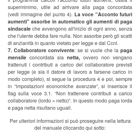
superminimo, utile ad arrivare alla paga concordata
(vedi immagine del punto 4).
La voce "Acconto futuri
aumenti" assorbe in automatico gli aumenti di paga
sindacale
che avvengono all'inizio di ogni anno, senza
che l'utente debba fare nulla. Non assorbe però gli scatti
di anzianità in quanto vietato per legge e dal Ccnl.
7.
Collaboratore convivente
: se si vuole che la
paga
mensile
concordata sia
netta,
ovvero non vengano
trattenuti i contributi a carico del collaboratore previsti
per legge (e sia il datore di lavoro a farsene carico in
modo completo),
si segue la procedura 4 e poi, sempre
in “impostazioni economiche avanzate”, si inserisce il
flag sulla voce 3.1. “
Non trattenere contributi a carico
collaboratore (lordo = netto)
”. In questo modo paga lorda
e paga netta risultano uguali.
Per ulteriori informazioni si può proseguire nella lettura
del manuale cliccando qui sotto: