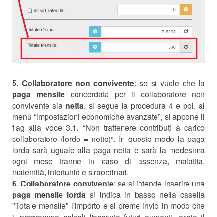
5.
Collaboratore non convivente
: se si vuole che la
paga mensile
concordata per il collaboratore non
convivente sia
netta
,
si segue la procedura 4 e poi, al
menù “impostazioni economiche avanzate”, si appone il
flag alla voce 3.1. “
Non trattenere contributi a carico
collaboratore (lordo = netto)
”. In questo modo la paga
lorda sarà uguale alla paga netta e sarà la medesima
ogni mese tranne in caso di assenza, malattia,
maternità, infortunio e straordinari.
6.
Collaboratore convivente
: se si intende inserire una
paga mensile lorda
si indica in basso nella casella
"Totale mensile" l'importo e si preme invio in modo che
il programma calcoli l'acconto futuri aumenti, ossia il