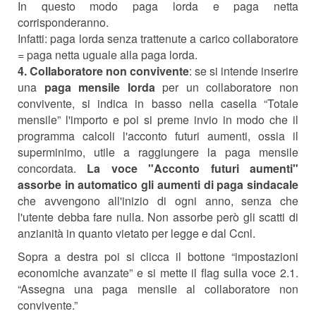
In questo modo paga lorda e paga netta
corrisponderanno.
Infatti: paga lorda senza trattenute a carico collaboratore
= paga netta uguale alla paga lorda.
4.
C
ollaboratore non convivente
: se si intende inserire
una
paga mensile lorda
per un collaboratore non
convivente, si indica in basso nella casella “Totale
mensile” l'importo e poi si preme invio in modo che il
programma calcoli l'acconto futuri aumenti, ossia il
superminimo, utile a raggiungere la paga mensile
concordata.
La voce "Acconto futuri aumenti"
assorbe in automatico gli aumenti di paga sindacale
che avvengono all'inizio di ogni anno, senza che
l'utente debba fare nulla. Non assorbe però gli scatti di
anzianità in quanto vietato per legge e dal Ccnl.
Sopra a destra poi si clicca il bottone “impostazioni
economiche avanzate” e si mette il flag sulla voce 2.1.
“
Assegna una paga mensile al collaboratore non
convivente.
”