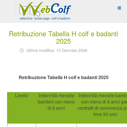
Retribuzione Tabella H colf e badanti
2025
Ultima modifica: 13 Gennaio 2026
Retribuzione Tabella H colf e badanti 2025
Livello
Indennità mensile
Indennità mensile bamb
bambini con meno
con meno di 6 anni (pe
di 6 anni
contratti di convivenza pa
time 30 ore)